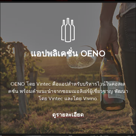
แอปพลิเคชั่น OENO
OENO โดย Vintec คือแอปสำหรับบริหารไวน์ในคอลเล
คชั่น พร้อมคำแนะนำจากซอมเมอลิเย่ร์ผู้เชี่ยวชาญ พัฒนา
โดย Vintec และโดย Vivino.
ดูรายละเอียด