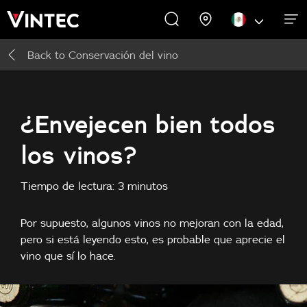
Back to
Conservación del vino
ACERCA DE NOSOTROS
CAVAS DE VINO
PROMOCIONES
EXPERIENCIAS
COMERCIAL
INSPIRAR
APOYO
Cavas de vino
Acerca de nosotros
Inspirar
¿Envejecen bien todos
los vinos?
Accesorios
Tiempo de lectura: 3 minutos
Por supuesto, algunos vinos no mejoran con la edad,
pero si está leyendo esto, es probable que aprecie el
vino que sí lo hace.