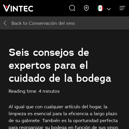
Back to
Conservación del vino
ACERCA DE NOSOTROS
CAVAS DE VINO
PROMOCIONES
EXPERIENCIAS
COMERCIAL
INSPIRAR
APOYO
Cavas de vino
Acerca de nosotros
Inspirar
Seis consejos de
expertos para el
Accesorios
cuidado de la bodega
Reading time: 4 minutos
Al igual que con cualquier artículo del hogar, la
limpieza es esencial para la eficiencia a largo plazo
de su gabinete. También es la oportunidad perfecta
para reorganizar su bodega en función de sus vinos