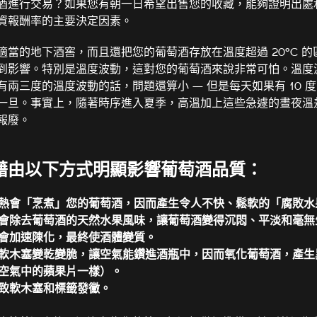
酒進行交易？如果您有朝一日希望出售您的收藏，能夠證明出處
資報酬率的主要決定因素。
適當的地下酒窖，而且還把您的葡萄酒存放在溫度超過 20°C 
到影響。特別是溫度波動，這對您的葡萄酒來說非常可怕。溫度
兩三度的溫度波動的話，問題還算小 — 但是每天如果有 10 
一旦。事實上，隨著時序進入夏季，高溫加上這些急遽的晝夜溫
廢。​
藉由以下方式明顯影響葡萄酒品質：
熱會「烹煮」您的葡萄酒，因而產生令人不快、鬆軟的「腐敗水
會除去葡萄酒的天然水果風味，讓葡萄酒變得沉悶、平淡和毫無
會加速陳化，最終使酒體變質。
軟木塞變乾變脆，讓空氣能鑽進酒瓶中，因而氧化葡萄酒，產生
空氣中的蘋果片一樣）。
致軟木塞和標籤發黴。