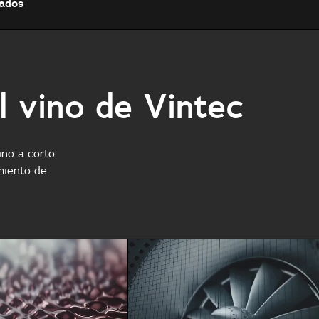
nados
l vino de Vintec
ino a corto
miento de