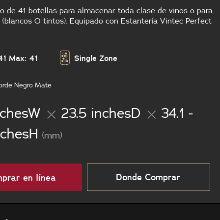
o de 41 botellas para almacenar toda clase de vinos o para
s (blancos O tintos). Equipado con Estantería Vintec Perfect
41
Max: 41
Single Zone
orde Negro Mate
nchesW
23.5 inchesD
34.1 -
nchesH
(mm)
Donde Comprar
prar en línea