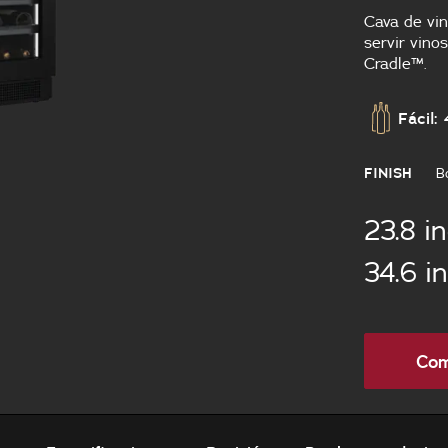
Cava de vin
servir vino
Cradle™.
Fácil: 
FINISH
B
23.8 i
34.6 i
Com