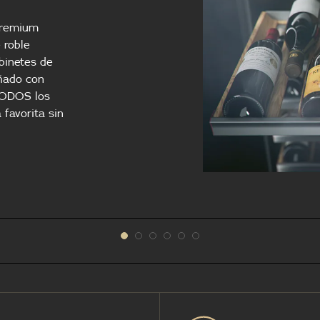
 premium
 roble
binetes de
eñado con
TODOS los
favorita sin