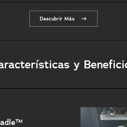
Descubrir Más
aracterísticas y Benefici
radle™