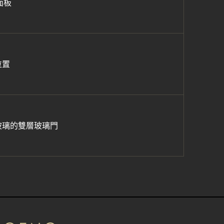
面板
位置
玻璃的雙層玻璃門