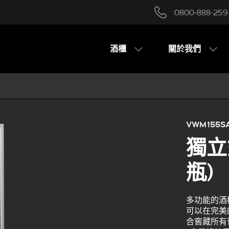
0800-888-259
酒櫃
關於我們
VWM155SA
獨立
瓶)
多功能的酒櫃（
可以在完美
合窖藏所有