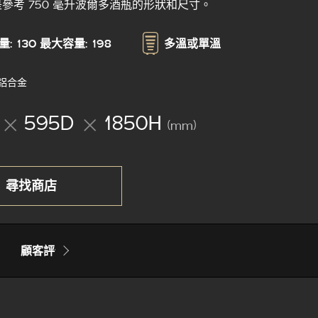
是參考 750 毫升波爾多酒瓶的形狀和尺寸。
: 130
最大容量: 198
多溫或單溫
鋁合金
595D
1850H
(mm)
尋找商店
顧客評價