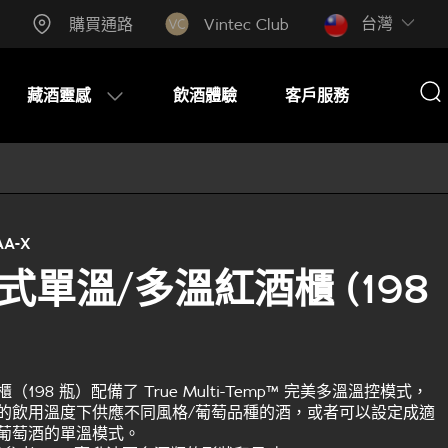
台灣​
購買通路
Vintec Club
藏酒靈感
飲酒體驗
客戶服務
A-X
式單溫/多溫紅酒櫃 (198
198 瓶）配備了 True Multi-Temp™ 完美多溫溫控模式，
的飲用溫度下供應不同風格/葡萄品種的酒，或者可以設定成適
葡萄酒的單溫模式。