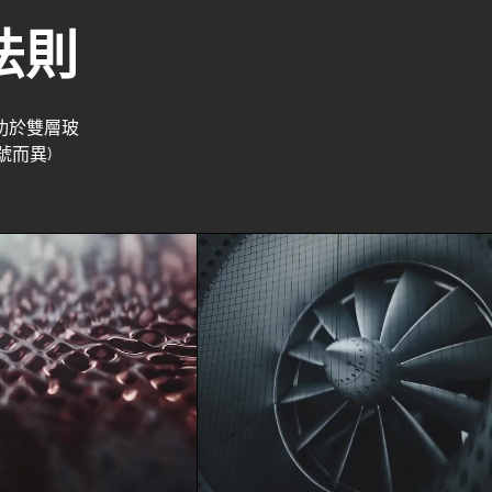
法則
功於雙層玻
號而異)