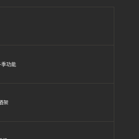
冬季功能
酒架