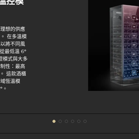
多溫溫控模
在理想的供應
。 在多溫模
可以將不同風
最低溫 6°
溫溫控模式與大多
控制性：最高
之間。 這款酒櫃
單域恆溫模
8°。