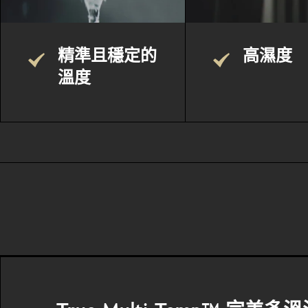
精準且穩定的
高濕度
溫度