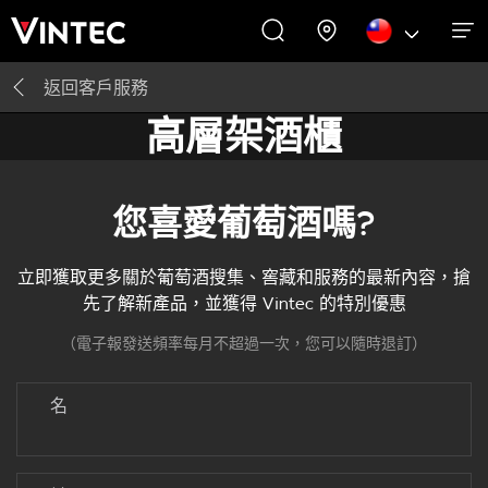
返回​
客戶服務
關於我們
藏酒靈感
飲酒體驗
客戶服務
酒櫃
高層架酒櫃
酒櫃
關於我們
藏酒靈感
您喜愛葡萄酒嗎?
立即獲取更多關於葡萄酒搜集、窖藏和服務的最新內容，搶
先了解新產品，並獲得 Vintec 的特別優惠
（電子報發送頻率每月不超過一次，您可以隨時退訂​）
名