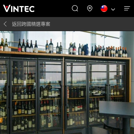
返回​
跨國精選專案
關於我們
藏酒靈感
飲酒體驗
客戶服務
酒櫃
酒櫃
關於我們
藏酒靈感